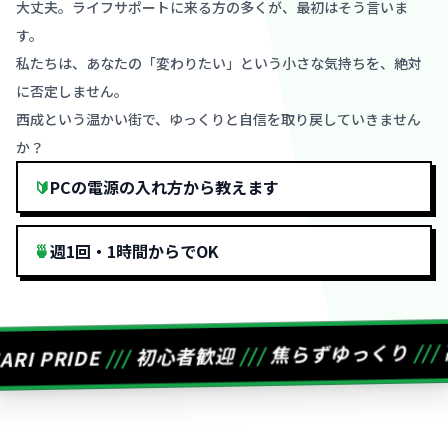
大丈夫。ライフサポートに来る方の多くが、最初はそう言いま
す。
私たちは、あなたの「変わりたい」という小さな気持ちを、絶対
に否定しません。
西成という温かい街で、ゆっくりと自信を取り戻していきません
か？
🔰
PCの電源の入れ方から教えます
🍵
週1回・1時間からでOK
///
焦らずゆっくり
///
初心者歓迎
///
ARI PRIDE