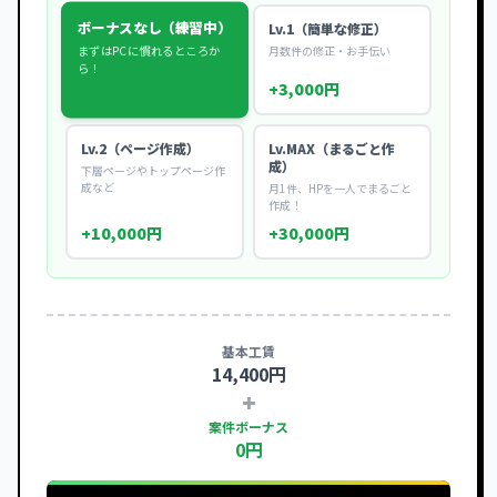
ボーナスなし（練習中）
Lv.1（簡単な修正）
まずはPCに慣れるところか
月数件の修正・お手伝い
ら！
+
3,000
円
Lv.2（ページ作成）
Lv.MAX（まるごと作
成）
下層ページやトップページ作
成など
月1件、HPを一人でまるごと
作成！
+
10,000
円
+
30,000
円
基本工賃
14,400
円
+
案件ボーナス
0
円